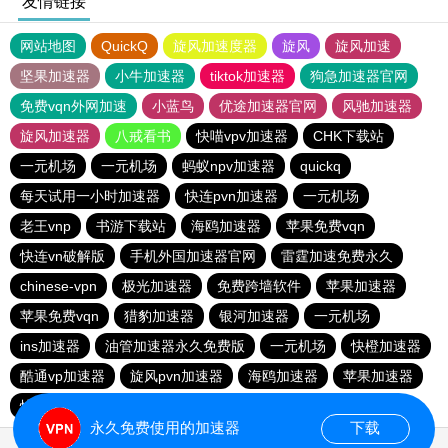
友情链接
网站地图
QuickQ
旋风加速度器
旋风
旋风加速
坚果加速器
小牛加速器
tiktok加速器
狗急加速器官网
免费vqn外网加速
小蓝鸟
优途加速器官网
风驰加速器
旋风加速器
八戒看书
快喵vpv加速器
CHK下载站
一元机场
一元机场
蚂蚁npv加速器
quickq
每天试用一小时加速器
快连pvn加速器
一元机场
老王vnp
书游下载站
海鸥加速器
苹果免费vqn
快连vn破解版
手机外国加速器官网
雷霆加速免费永久
chinese-vpn
极光加速器
免费跨墙软件
苹果加速器
苹果免费vqn
猎豹加速器
银河加速器
一元机场
ins加速器
油管加速器永久免费版
一元机场
快橙加速器
酷通vp加速器
旋风pvn加速器
海鸥加速器
苹果加速器
快橙加速器
INS下载站
永久免费使用的加速器
下载