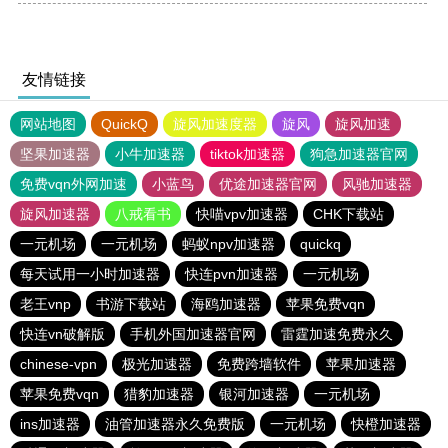
友情链接
网站地图
QuickQ
旋风加速度器
旋风
旋风加速
坚果加速器
小牛加速器
tiktok加速器
狗急加速器官网
免费vqn外网加速
小蓝鸟
优途加速器官网
风驰加速器
旋风加速器
八戒看书
快喵vpv加速器
CHK下载站
一元机场
一元机场
蚂蚁npv加速器
quickq
每天试用一小时加速器
快连pvn加速器
一元机场
老王vnp
书游下载站
海鸥加速器
苹果免费vqn
快连vn破解版
手机外国加速器官网
雷霆加速免费永久
chinese-vpn
极光加速器
免费跨墙软件
苹果加速器
苹果免费vqn
猎豹加速器
银河加速器
一元机场
ins加速器
油管加速器永久免费版
一元机场
快橙加速器