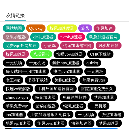
友情链接
网站地图
QuickQ
旋风加速度器
旋风
旋风加速
坚果加速器
小牛加速器
tiktok加速器
狗急加速器官网
免费vqn外网加速
小蓝鸟
优途加速器官网
风驰加速器
旋风加速器
八戒看书
快喵vpv加速器
CHK下载站
一元机场
一元机场
蚂蚁npv加速器
quickq
每天试用一小时加速器
快连pvn加速器
一元机场
老王vnp
书游下载站
海鸥加速器
苹果免费vqn
快连vn破解版
手机外国加速器官网
雷霆加速免费永久
chinese-vpn
极光加速器
免费跨墙软件
苹果加速器
苹果免费vqn
猎豹加速器
银河加速器
一元机场
ins加速器
油管加速器永久免费版
一元机场
快橙加速器
酷通vp加速器
旋风pvn加速器
海鸥加速器
苹果加速器